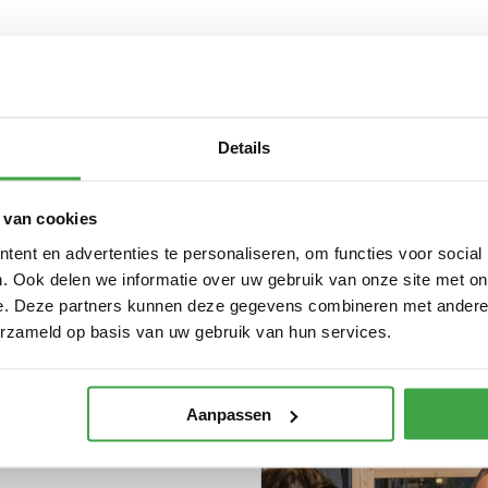
Unieke formule, alles onde
Grootste overdekte showr
Eigen Nederlandse producti
Sterk en onbegrensd in ma
Details
Kwaliteit hoog in het vaande
 van cookies
Deskundig aankoopadvies
ent en advertenties te personaliseren, om functies voor social
Eigen inmeet- en montages
. Ook delen we informatie over uw gebruik van onze site met on
e. Deze partners kunnen deze gegevens combineren met andere i
erzameld op basis van uw gebruik van hun services.
Aanpassen