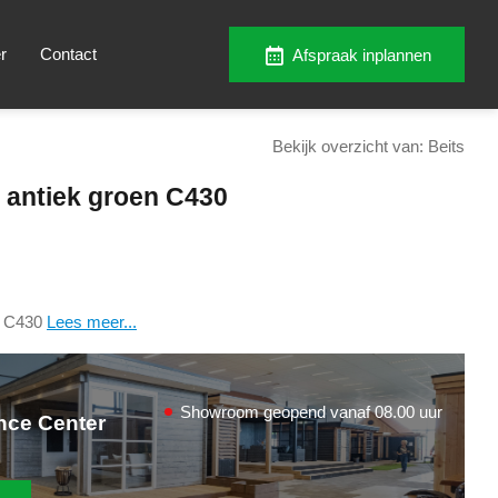
r
Contact
Afspraak inplannen
Bekijk overzicht van: Beits
 antiek groen C430
en C430
Lees meer...
Showroom geopend vanaf 08.00 uur
nce Center