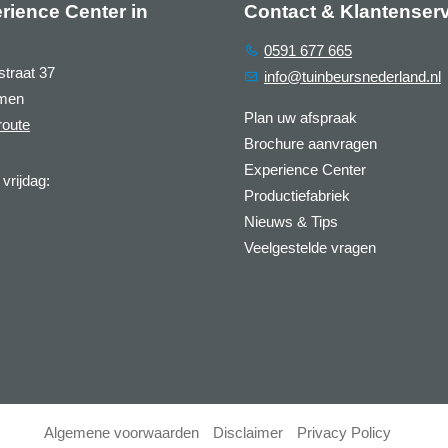
rience Center in
Contact & Klantenser
0591 677 665
straat 37
info@tuinbeursnederland.nl
men
Plan uw afspraak
route
Brochure aanvragen
Experience Center
vrijdag:
Productiefabriek
Nieuws & Tips
Veelgestelde vragen
Algemene voorwaarden
Disclaimer
Privacy Policy