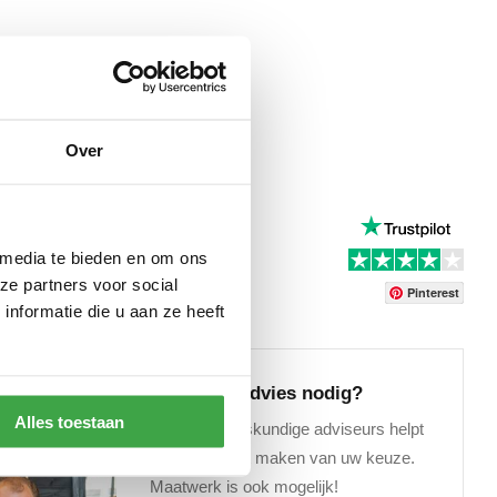
r één dak
oom van Nederland
efabriek
atwerk
Over
l
 media te bieden en om ons
ervice
ze partners voor social
Pinterest
nformatie die u aan ze heeft
Maatwerk advies nodig?
Alles toestaan
Ons team deskundige adviseurs helpt
u graag bij het maken van uw keuze.
Maatwerk is ook mogelijk!