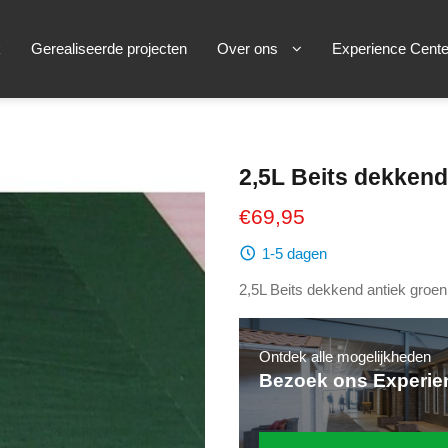
k
Gerealiseerde projecten
Over ons
Experience Cente
2,5L Beits dekkend
€69,95
1-5 dagen
2,5L Beits dekkend antiek gro
Ontdek alle mogelijkheden
Bezoek ons Experie