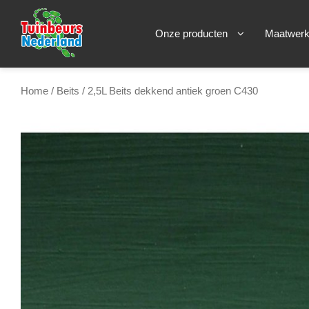
Onze producten
Maatwer
Home
/
Beits
/ 2,5L Beits dekkend antiek groen C430