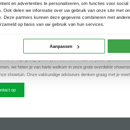
ent en advertenties te personaliseren, om functies voor social
. Ook delen we informatie over uw gebruik van onze site met on
e. Deze partners kunnen deze gegevens combineren met andere i
: alles is mogelijk!
erzameld op basis van uw gebruik van hun services.
zorgen ervoor dat gelegde bestrating op zijn plaats blijft liggen. Op die
erland terecht voor diverse soorten opsluitbanden in verschillende s
 keuze voor bestrating en opsluitbanden en vertellen jou alles op he
Aanpassen
advies: opsluitbanden
erland helpt graag tijdens jouw zoektocht naar de juiste opsluitbande
men, we heten je van harte welkom in onze grote overdekte showroom
 onze showtuin. Onze vakkundige adviseurs denken graag met je mee
ntact op