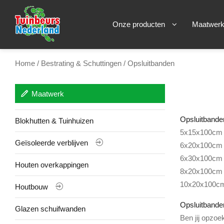
Onze producten
Maatwer
Home
/
Bestrating & Schuttingen
/ Opsluitbanden
Maatwerk
Opsluitbande
Blokhutten & Tuinhuizen
5x15x100cm gr
Geïsoleerde verblijven
6x20x100cm gr
6x30x100cm gr
Houten overkappingen
8x20x100cm gr
10x20x100cm g
Houtbouw
Opsluitbande
Glazen schuifwanden
Ben jij opzoe