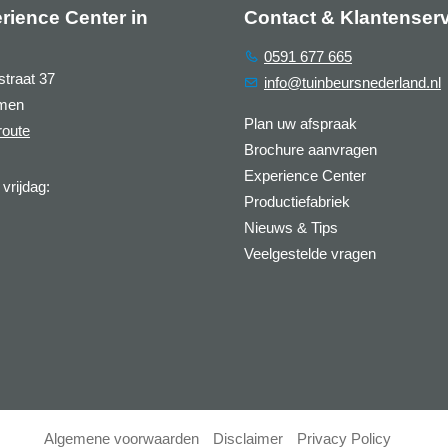
rience Center in
Contact & Klantenser
0591 677 665
straat 37
info@tuinbeursnederland.nl
men
Plan uw afspraak
route
Brochure aanvragen
Experience Center
vrijdag:
Productiefabriek
Nieuws & Tips
Veelgestelde vragen
Algemene voorwaarden
Disclaimer
Privacy Policy