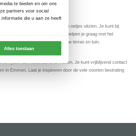
 media te bieden en om ons
ze partners voor social
nformatie die u aan ze heeft
 manier blijft het terras er strak en netjes uitzien. Je kunt bij
tijlen. Onze deskundige adviseurs helpen je graag met het
t gebied van het aanleggen van jouw terras en tuin.
Alles toestaan
n om jouw tuin helemaal af te maken. Je kunt vrijblijvend contact
 in Emmen. Laat je inspireren door de vele soorten bestrating
!