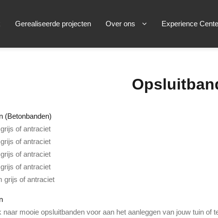
k
Gerealiseerde projecten
Over ons
Experience Cente
Opsluitban
n (Betonbanden)
ijs of antraciet
ijs of antraciet
ijs of antraciet
ijs of antraciet
rijs of antraciet
n
k naar mooie opsluitbanden voor aan het aanleggen van jouw tuin of 