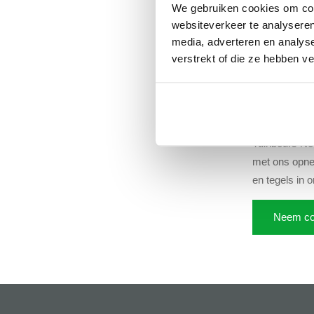
We gebruiken cookies om cont
websiteverkeer te analyseren
media, adverteren en analys
Opsluitbanden
verstrekt of die ze hebben v
Opsluitbanden 
Tuinbeurs Ned
maken van een
Inspiratie & 
Tuinbeurs Ned
met ons opne
en tegels in
Neem co