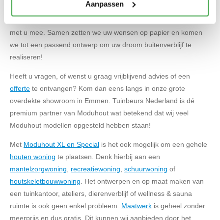
onze klanten.
Aanpassen
Bij
Tuinbeurs Nederland
is alles mogelijk en denken we graag
met u mee. Samen zetten we uw wensen op papier en komen
we tot een passend ontwerp om uw droom buitenverblijf te
realiseren!
Heeft u vragen, of wenst u graag vrijblijvend advies of een
offerte
te ontvangen? Kom dan eens langs in onze grote
overdekte showroom in Emmen. Tuinbeurs Nederland is dé
premium partner van Moduhout wat betekend dat wij veel
Moduhout modellen opgesteld hebben staan!
Met
Moduhout XL en Special
is het ook mogelijk om een gehele
houten woning
te plaatsen. Denk hierbij aan een
mantelzorgwoning
,
recreatiewoning
,
schuurwoning
of
houtskeletbouwwoning
. Het ontwerpen en op maat maken van
een tuinkantoor, ateliers, dierenverblijf of wellness & sauna
ruimte is ook geen enkel probleem.
Maatwerk
is geheel zonder
meerprijs en dus gratis. Dit kunnen wij aanbieden door het