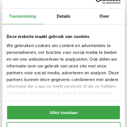
Toestemming
Details
Over
Duizend-en-1 combinaties mogelijk
Deze website maakt gebruik van cookies
Naast de enorme opbouw voordelen en het gemak dat
We gebruiken cookies om content en advertenties te
Moduhout biedt is de uitstraling natuurlijk minstens zo belangrijk!
personaliseren, om functies voor social media te bieden
Bij Moduhout kunt u op creatieve wijze uw eigen exclusieve
en om ons websiteverkeer te analyseren. Ook delen we
buitenverblijf samenstellen. Er zijn vele opties mogelijk waarmee
informatie over uw gebruik van onze site met onze
u kunt mixen en matchen.
partners voor social media, adverteren en analyse. Deze
Moduhout op maat
partners kunnen deze gegevens combineren met andere
Bent u opzoek naar een mooie, unieke Moduhout schuur of
informatie die u aan ze heeft verstrekt of die ze hebben
tuinhuis die volledig voldoet aan uw wensen? Al onze Moduhout
verzameld op basis van uw gebruik van hun services.
buitenverblijven zijn maatwerk. Geen enkel product dat wij als
Moduhout leveren is hetzelfde. Voor elk product worden de
Alles toestaan
mooiste planken hout zorgvuldig uitgekozen in onze fabriek. De
producten zijn handgemaakt en worden op maat gemaakt voor