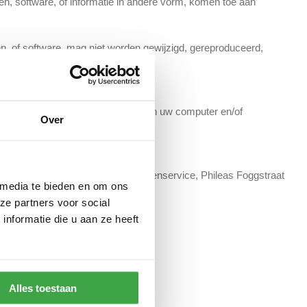
gen, software, of informatie in andere vorm, komen toe aan
en, of software, mag niet worden gewijzigd, gereproduceerd,
ing van Tuinbeurs Nederland B.V.
eid van virussen die de werking van uw computer en/of
Over
inbeurs Nederland B.V. t.a.v. Klantenservice, Phileas Foggstraat
 media te bieden en om ons
ze partners voor social
nformatie die u aan ze heeft
Alles toestaan