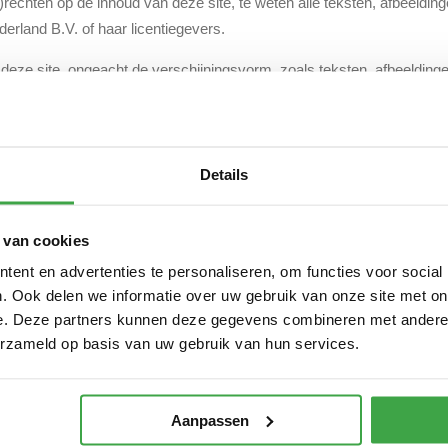
-)rechten op de inhoud van deze site, te weten alle teksten, afbeeldin
erland B.V. of haar licentiegevers.
 deze site, ongeacht de verschijningsvorm, zoals teksten, afbeelding
rd, of gedistribueerd zonder vooraf verkregen schriftelijke toestemm
eiligheid
 regelmatig gecontroleerd op (computer-)virussen, maar de afwezigh
Details
r kunnen beïnvloeden, kan helaas niet gegarandeerd worden.
 van cookies
n of opmerkingen over deze disclaimer, dan kunt u zich richten tot Tu
ent en advertenties te personaliseren, om functies voor social
 Emmen.
. Ook delen we informatie over uw gebruik van onze site met on
e. Deze partners kunnen deze gegevens combineren met andere i
erzameld op basis van uw gebruik van hun services.
Aanpassen