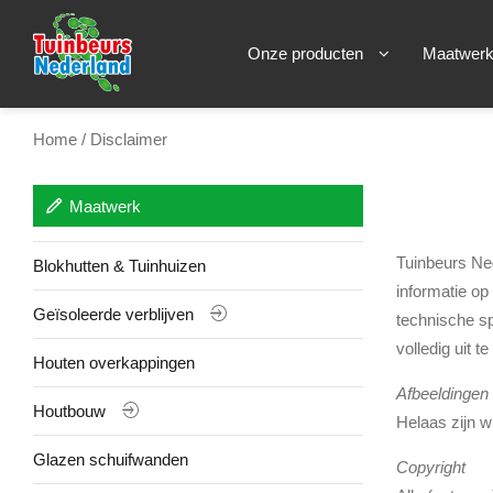
Onze producten
Maatwer
Home
/ Disclaimer
Maatwerk
Tuinbeurs Ned
Blokhutten & Tuinhuizen
informatie op
Geïsoleerde verblijven
technische sp
volledig uit te
Houten overkappingen
Afbeeldingen
Houtbouw
Helaas zijn w
Glazen schuifwanden
Copyright