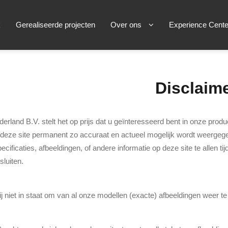
k
Gerealiseerde projecten
Over ons
Experience Cente
Disclaim
erland B.V. stelt het op prijs dat u geïnteresseerd bent in onze pro
 deze site permanent zo accuraat en actueel mogelijk wordt weergegeve
ecificaties, afbeeldingen, of andere informatie op deze site te allen 
 sluiten.
ij niet in staat om van al onze modellen (exacte) afbeeldingen weer