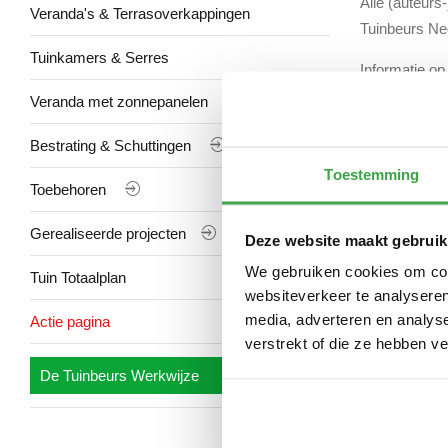
Alle (auteurs
Veranda's & Terrasoverkappingen
Tuinbeurs Ned
Tuinkamers & Serres
Informatie op
getransportee
Veranda met zonnepanelen
Virussen en v
Bestrating & Schuttingen
De site wordt
Toestemming
programmatuu
Toebehoren
Contact
Gerealiseerde projecten
Deze website maakt gebruik
Heeft u vrage
We gebruiken cookies om cont
Tuin Totaalplan
37, 7825 AK
websiteverkeer te analyseren
media, adverteren en analys
Actie pagina
verstrekt of die ze hebben v
De Tuinbeurs Werkwijze