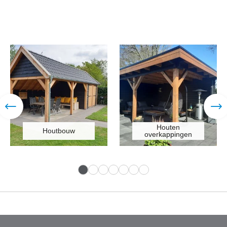
Houten
Veranda met
overkappingen
zonnepanelen