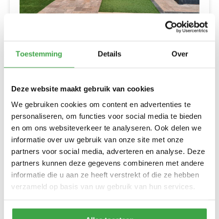
Toestemming
Details
Over
Deze website maakt gebruik van cookies
De Tuinbeurs Werkwijze
We gebruiken cookies om content en advertenties te
personaliseren, om functies voor social media te bieden
en om ons websiteverkeer te analyseren. Ook delen we
Van inspiratie opdoen, samen brainstormen met onze adviseurs
informatie over uw gebruik van onze site met onze
tot het leveren of monteren van uw buitenverblijf.
partners voor social media, adverteren en analyse. Deze
Tuinbeurs Nederland in Emmen heeft het grootste overdekte
partners kunnen deze gegevens combineren met andere
Experience Center van Nederland. Mede dankzij onze eigen
informatie die u aan ze heeft verstrekt of die ze hebben
houtbouw- en blokhutten productiefabriek kunnen wij
verzameld op basis van uw gebruik van hun services.
buitenverblijven (blokhutten, tuinkamers, geïsoleerde verblijven
en meer…) precies maken zoals u dat in gedachten heeft. Wij