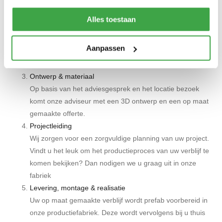
u in alle rust samen met één van onze adviseurs uw
wensen. Aansluitend aan het adviesgesprek plannen we
Alles toestaan
samen een locatie bezoek in om de exacte situatie te
bekijken en goed mee te kunnen denken.
Aanpassen
*TIP: Neem ook een plattegrond of schets mee tijdens uw
gesprek, zodat wij precies weten wat u wenst.
Ontwerp & materiaal
Op basis van het adviesgesprek en het locatie bezoek
komt onze adviseur met een 3D ontwerp en een op maat
gemaakte offerte.
Projectleiding
Wij zorgen voor een zorgvuldige planning van uw project.
Vindt u het leuk om het productieproces van uw verblijf te
komen bekijken? Dan nodigen we u graag uit in onze
fabriek
Levering, montage & realisatie
Uw op maat gemaakte verblijf wordt prefab voorbereid in
onze productiefabriek. Deze wordt vervolgens bij u thuis