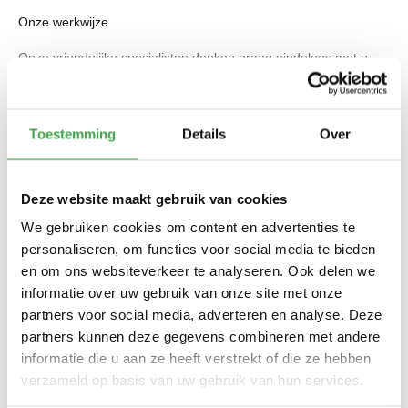
Onze werkwijze
Onze vriendelijke specialisten denken graag eindeloos met u
mee in de zoektocht naar uw droomverblijf. Hun creativiteit zorgt
voor verrassende elementen. Nieuwsgierig naar onze
werkwijze? Die leggen wij hieronder stap-voor-stap voor u uit.
Toestemming
Details
Over
Oriëntatie
Tijdens de oriëntatie kunt u inspiratie opdoen in onze
Deze website maakt gebruik van cookies
showroom waar u verschillende materialen en
We gebruiken cookies om content en advertenties te
kleurstellingen kunt bewonderen. Uw wensen worden
personaliseren, om functies voor social media te bieden
globaal in kaart gebracht zodat onze specialisten u goed
en om ons websiteverkeer te analyseren. Ook delen we
kunnen helpen bij het adviesgesprek. Aan de hand
informatie over uw gebruik van onze site met onze
hiervan zal er een afspraak voor een adviesgesprek
partners voor social media, adverteren en analyse. Deze
worden ingepland
partners kunnen deze gegevens combineren met andere
Adviesgesprek
informatie die u aan ze heeft verstrekt of die ze hebben
Een adviesgesprek kan bij ons in showroom of bij u op
verzameld op basis van uw gebruik van hun services.
locatie plaatsvinden. Tijdens het adviesgesprek bespreekt