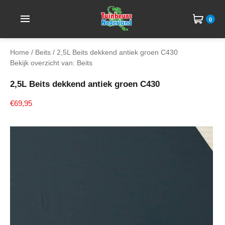
0
Home
/
Beits
/ 2,5L Beits dekkend antiek groen C430
Bekijk overzicht van: Beits
2,5L Beits dekkend antiek groen C430
€69,95