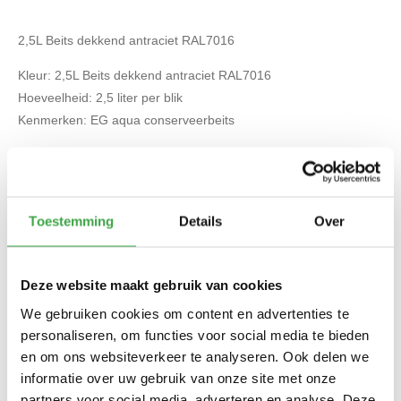
2,5L Beits dekkend antraciet RAL7016
Kleur: 2,5L Beits dekkend antraciet RAL7016
Hoeveelheid: 2,5 liter per blik
Kenmerken: EG aqua conserveerbeits
Waarom Tuinbeurs Nederland?
Toestemming
Details
Over
Unieke formule, alles onder één dak
Grootste overdekte showroom van Nederland
Deze website maakt gebruik van cookies
Eigen Nederlandse productiefabriek
We gebruiken cookies om content en advertenties te
Sterk en onbegrensd in maatwerk
personaliseren, om functies voor social media te bieden
Kwaliteit hoog in het vaandel
en om ons websiteverkeer te analyseren. Ook delen we
informatie over uw gebruik van onze site met onze
Deskundig aankoopadvies
partners voor social media, adverteren en analyse. Deze