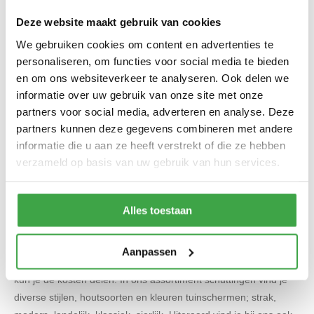
Deze website maakt gebruik van cookies
We gebruiken cookies om content en advertenties te
personaliseren, om functies voor social media te bieden
en om ons websiteverkeer te analyseren. Ook delen we
informatie over uw gebruik van onze site met onze
partners voor social media, adverteren en analyse. Deze
partners kunnen deze gegevens combineren met andere
informatie die u aan ze heeft verstrekt of die ze hebben
Op zoek naar meer privacy in jouw tuin?
verzameld op basis van uw gebruik van hun services.
Dan is een schutting de ideale oplossing. Naast dat het erg
functioneel is, kun je de tuin er ook sfeervol mee aankleden of
zelfs een heel andere look geven aan jouw tuin. Wens je graag
Alles toestaan
ongestoord te kunnen zonnen in jouw tuin? Dan raden wij een
hoge schutting aan. Als je samen met de buren een schutting
Aanpassen
uitkiest en deze precies op de grens van beide tuinen plaatst,
kun je de kosten delen. In ons assortiment schuttingen vind je
diverse stijlen, houtsoorten en kleuren tuinschermen; strak,