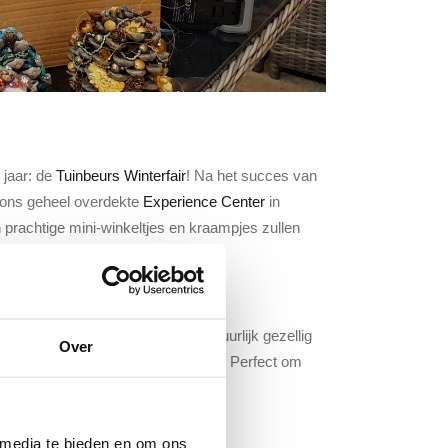
 jaar: de
Tuinbeurs Winterfair
! Na het succes van
 ons geheel overdekte
Experience Center
in
 prachtige mini-winkeltjes en kraampjes zullen
gen, creatieve producten en natuurlijk gezellig
Over
vindt het allemaal op de Winterfair. Perfect om
 media te bieden en om ons