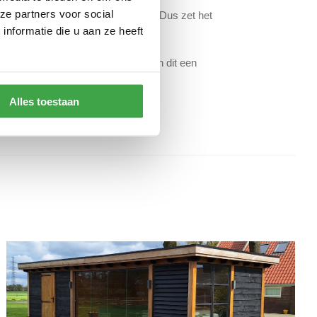
ze partners voor social
 op
zondag
van
12:00 tot 16:00 uur
. Dus zet het
nformatie die u aan ze heeft
s en de feestelijke ambiance maken dit een
Alles toestaan