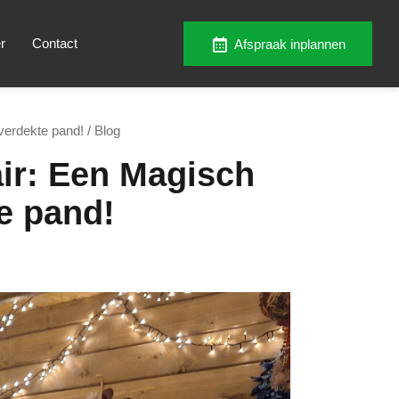
r
Contact
Afspraak inplannen
verdekte pand!
/ Blog
air: Een Magisch
e pand!