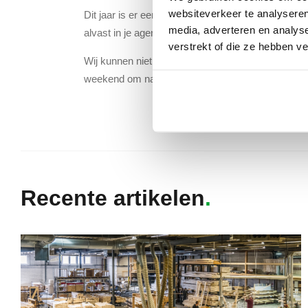
websiteverkeer te analyseren
Dit jaar is er een kleine wijziging in de openingsti
media, adverteren en analys
alvast in je agenda en zorg dat je dit gezellige ev
verstrekt of die ze hebben v
Wij kunnen niet wachten om je te verwelkomen o
weekend om naar uit te kijken. Mis het niet en kom
Recente artikelen