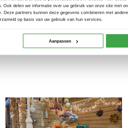
. Ook delen we informatie over uw gebruik van onze site met on
jden. Op
zaterdag
is de Winterfair geopend van
10:00 tot 16:00 uur
, en
e. Deze partners kunnen deze gegevens combineren met andere i
enement niet mist!
erzameld op basis van uw gebruik van hun services.
p de
Tuinbeurs Winterfair
. De sfeer, de verscheidenheid aan kraampje
 gezellig langs!
Aanpassen