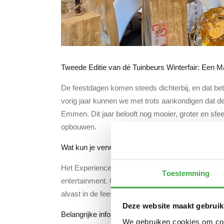
Tweede Editie van dé Tuinbeurs Winterfair: Een 
De feestdagen komen steeds dichterbij, en dat bet
vorig jaar kunnen we met trots aankondigen dat de
Emmen. Dit jaar belooft nog mooier, groter en sfee
opbouwen.
Wat kun je verwachten?
Het Experience Center wordt omgetoverd tot een w
Toestemming
entertainment. Of je nu op zoek bent naar mooie ke
alvast in de feeststemming te komen en je kerstin
Deze website maakt gebruik
Belangrijke informatie
We gebruiken cookies om cont