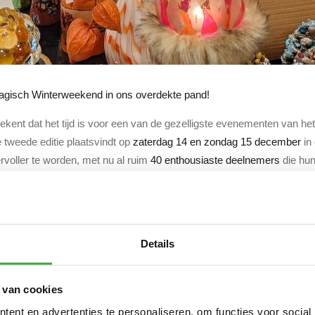
Magisch Winterweekend in ons overdekte pand!
ekent dat het tijd is voor een van de gezelligste evenementen van het
 tweede editie plaatsvindt op
zaterdag 14 en zondag 15 december
in
rvoller te worden, met nu al ruim
40 enthousiaste deelnemers
die hun
interwonderland vol met unieke producten en cadeaus voor de feestda
Details
rstdecoraties, handgemaakte accessoires of culinaire lekkernijen, je 
kopen te doen!
 van cookies
ent en advertenties te personaliseren, om functies voor social