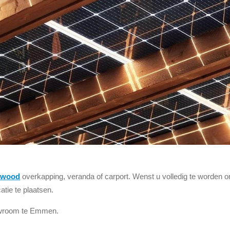
rwood
overkapping, veranda of carport. Wenst u volledig te worden 
catie te plaatsen.
owroom te Emmen.