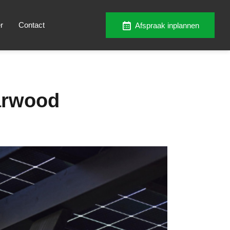
r
Contact
Afspraak inplannen
arwood