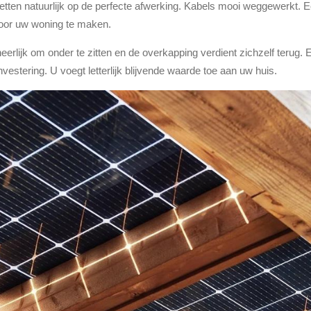
letten natuurlijk op de perfecte afwerking. Kabels mooi weggewerkt. 
voor uw woning te maken.
heerlijk om onder te zitten en de overkapping verdient zichzelf terug
vestering. U voegt letterlijk blijvende waarde toe aan uw huis.