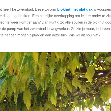
 het heerlijke zwembad. Deze L-vorm
blokhut met plat dak
is voorzien
de dingen gebruiken. Een heerlijke overkapping om lekker onder te zitt
te weer komt er aan? Dan kunt u zo alle spullen in de blokhut goo
aar de pomp van het zwembad in wegwerken. Zo zie je maar, iedereen
e te hebben mogen bijdragen aan deze tuin. Wie wil dit nou niet?