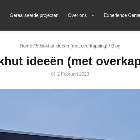
k
Gerealiseerde projecten
Over ons
Experience Cente
Home
/
5 blokhut ideeën (met overkapping)
/ Blog
khut ideeën (met overka
2 Februari 2023