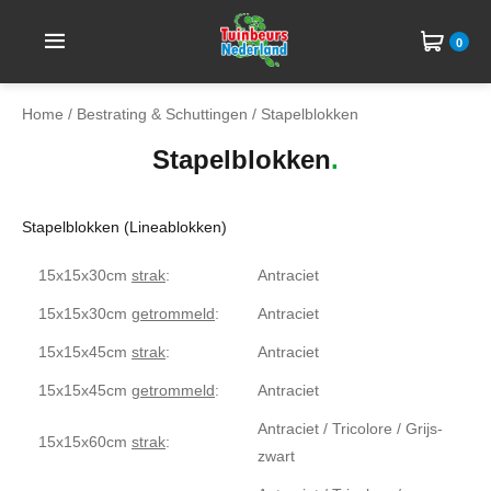
0
Home
/
Bestrating & Schuttingen
/ Stapelblokken
Stapelblokken
Stapelblokken (Lineablokken)
15x15x30cm
strak
:
Antraciet
15x15x30cm
getrommeld
:
Antraciet
15x15x45cm
strak
:
Antraciet
15x15x45cm
getrommeld
:
Antraciet
Antraciet / Tricolore / Grijs-
15x15x60cm
strak
:
zwart