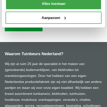
je, je laten inspireren door de vele soorten bestrating en tegels
Alles toestaan
in onze showtuin. Onze vakkundige adviseurs denken graag
met jou mee!
Aanpassen
Neem contact op
Waarom Tuinbeurs Nederland?
Wij zijn al ruim 25 jaar dé specialist in het maken van
(geïsoleerde) buitenverblijven, van blokhutten tot
mantelzorgwoningen. Door het hebben van een eigen
Nederlandse productiefabriek zijn wij niet afhankelijk van andere
partijen en staan wij voor onze eigen kwaliteit. Wij hebben een
breed assortiment tuinkamers, blokhutten, tuinhuizen,
houtbouw, moduhout, overkappingen, veranda's, chalets,
glaswanden, serres, recreatiewoningen, bestrating, schuttingen,