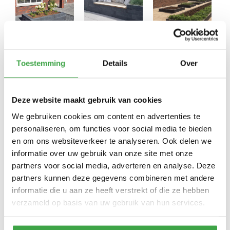
Stapelblokken: alles is mogelijk!
Toestemming
Details
Over
Wens jij verhoogde bloembakken of borders in jouw tuin in de
zelfde stijl als de bestrating? Bij Tuinbeurs Nederland
beschikken we over diverse soorten stapelblokken waarmee je
Deze website maakt gebruik van cookies
mooie speelse hoogteverschillen in de tuin kunt creëren. Onze
We gebruiken cookies om content en advertenties te
deskundige adviseurs helpen je graag met het maken van een
personaliseren, om functies voor social media te bieden
keuze voor bestrating en stapel- of muurelementen en vertellen
en om ons websiteverkeer te analyseren. Ook delen we
jou alles op het gebied van het aanleggen van jouw terras.
informatie over uw gebruik van onze site met onze
partners voor social media, adverteren en analyse. Deze
Inspiratie & advies: stapelblokken
partners kunnen deze gegevens combineren met andere
Tuinbeurs Nederland helpt graag tijdens jouw zoektocht naar de
informatie die u aan ze heeft verstrekt of die ze hebben
juiste stapelblokken om de tuin helemaal af te maken. Je kunt
verzameld op basis van uw gebruik van hun services.
vrijblijvend contact met ons opnemen, we heten jou van harte
welkom in onze grote overdekte showroom in Emmen. Ook kunt