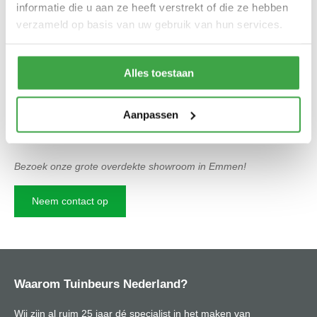
informatie die u aan ze heeft verstrekt of die ze hebben
Inspiratie & advies
verzameld op basis van uw gebruik van hun services.
Tuinbeurs Nederland helpt je graag tijdens jouw zoektocht naar
de ideale glazen serre. Je kunt vrijblijvend contact met ons
opnemen, we heten je van harte welkom in onze grote
Alles toestaan
overdekte showroom in Emmen. Hier kun je optimaal inspireren
opdoen door alle opgestelde serres en andere showmodellen.
Aanpassen
Onze vakkundige adviseurs laten je graag alle mogelijkheden
zien.
Bezoek onze grote overdekte showroom in Emmen!
Neem contact op
Waarom Tuinbeurs Nederland?
Wij zijn al ruim 25 jaar dé specialist in het maken van