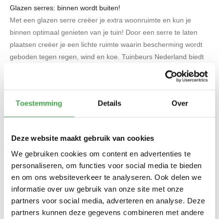
Glazen serres: binnen wordt buiten!
Met een glazen serre creëer je extra woonruimte en kun je
binnen optimaal genieten van je tuin! Door een serre te laten
plaatsen creëer je een lichte ruimte waarin bescherming wordt
geboden tegen regen, wind en koe. Tuinbeurs Nederland biedt
een uiteenlopend assortiment aan tuinkamers en serres. Iedere
serre leveren we volledig op maat en naar uw persoonlijke
voorkeuren!
Toestemming
Details
Over
Serres volledig naar wens
Met een mooie glazen serre van Tuinbeurs Nederland geniet je
het hele jaar door van de tuin. Een tuinkamer zorgt voor extra
Deze website maakt gebruik van cookies
woonruimte! Door de grote verscheidenheid aan serre systemen
We gebruiken cookies om content en advertenties te
maken we iedere glazen serre op maat. Alles is mogelijk, gaat
personaliseren, om functies voor social media te bieden
jouw voorkeur uit naar een groot afdak of naar een kleine luifel?
en om ons websiteverkeer te analyseren. Ook delen we
Ook heb je de keuze uit dubbel- of enkel glas en vouw- of
informatie over uw gebruik van onze site met onze
schuifwanden.
partners voor social media, adverteren en analyse. Deze
partners kunnen deze gegevens combineren met andere