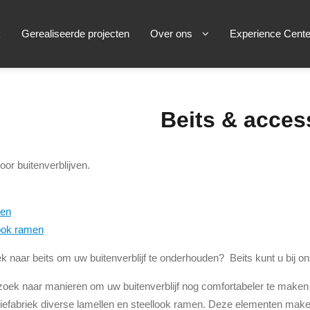
k
Gerealiseerde projecten
Over ons
Experience Cente
Beits & acces
or buitenverblijven.
len
ook ramen
k naar beits om uw buitenverblijf te onderhouden? Beits kunt u bij o
zoek naar manieren om uw buitenverblijf nog comfortabeler te maken
iefabriek diverse lamellen en steellook ramen. Deze elementen maken