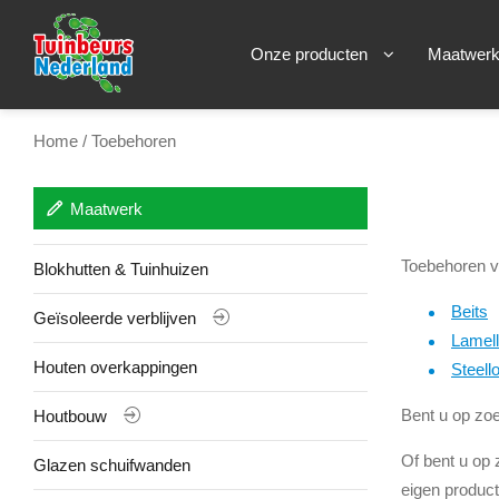
Onze producten
Maatwer
Home
/ Toebehoren
Maatwerk
Toebehoren vo
Blokhutten & Tuinhuizen
Beits
Geïsoleerde verblijven
Lamel
Houten overkappingen
Steell
Bent u op zoe
Houtbouw
Of bent u op 
Glazen schuifwanden
eigen product