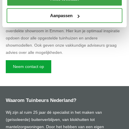
Inspiratie & advies: tuinhuizen op maat
Tuinbeurs Nederland helpt je graag tijdens jouw zoektocht naar
Aanpassen
het ideale tuinhuis. Je kunt vrijblijvend contact met ons
opnemen, we heten je van harte welkom in onze grote
overdekte showroom in Emmen. Hier kun je optimaal inspiratie
opdoen door alle opgestelde tuinhuizen en andere
showmodellen. Ook geven onze vakkundige adviseurs graag
advies over alle mogelijkheden.
Neem contact op
Waarom Tuinbeurs Nederland?
Wij zijn al ruim 25 jaar dé specialist in het maken van
(geïsoleerde) buitenverblijven, van blokhutten tot
mantelzorgwoningen. Door het hebben van een eigen