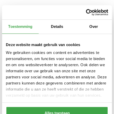
Toestemming
Details
Over
Deze website maakt gebruik van cookies
Tuinhuis op maat samenstellen
We gebruiken cookies om content en advertenties te
Ben je op zoek naar een tuinhuisje om lekker buiten te kunnen
personaliseren, om functies voor social media te bieden
zitten? Of zoekt je juist ook oplossing om tuingereedschap op te
en om ons websiteverkeer te analyseren. Ook delen we
kunnen bergen? De tuinhuizen van
Tuinbeurs Nederland
zijn in
informatie over uw gebruik van onze site met onze
verschillende maten en uitvoeringen verkrijgbaar. Zoek je een
partners voor social media, adverteren en analyse. Deze
tuinhuis voor in een landelijke omgeving? Kies dan een dakvorm
partners kunnen deze gegevens combineren met andere
die hier goed bij past. Ben je van plan grote objecten, zoals
informatie die u aan ze heeft verstrekt of die ze hebben
bijvoorbeeld een grasmaaier, op te gaan bergen in het tuinhuis?
verzameld op basis van uw gebruik van hun services.
Dan raden we aan een dubbele deur te kiezen. Aan de hand
van jouw voorkeuren ontvang je van ons een passende
offerte
.
Alles toestaan