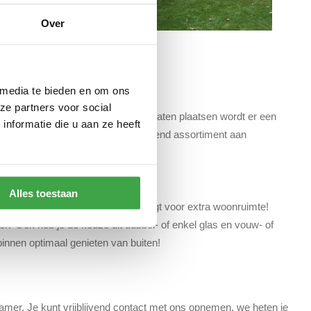
Over
 media te bieden en om ons
ze partners voor social
van buiten! Door een tuinkamer te laten plaatsen wordt er een
nformatie die u aan ze heeft
eurs Nederland biedt een uiteenlopend assortiment aan
ersoonlijke voorkeuren!
Alles toestaan
oor van de tuin. Een tuinkamer zorgt voor extra woonruimte!
ifel? Ook heb je de keuze uit dubbel- of enkel glas en vouw- of
innen optimaal genieten van buiten!
amer. Je kunt vrijblijvend contact met ons opnemen, we heten je