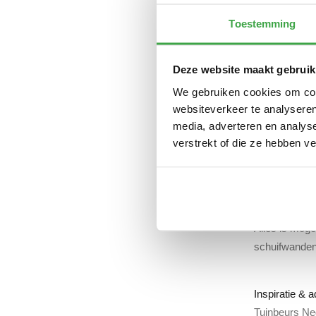
Toestemming
Deze website maakt gebruik
We gebruiken cookies om cont
Glazen tuinka
websiteverkeer te analyseren
Met een glaze
media, adverteren en analys
lichte ruimte
verstrekt of die ze hebben v
tuinkamers en
Tuinkamers vo
Met een mooie
Alles is moge
schuifwanden
Inspiratie & 
Tuinbeurs Ned