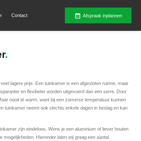
r
Contact
Afspraak inplannen
r
veel lagere prijs. Een tuinkamer is een afgesloten ruimte, maar
paranter en flexibeler worden uitgevoerd dan een serre. Door
m. Maar nooit té warm, want bij een zomerse temperatuur kunnen
en tuinkamer neemt ook slechts enkele dagen in beslag en kan
tuinkamer zijn eindeloos. Wens je een aluminium of liever houten
e mogelijkheden. Hieronder laten wij graag een aantal