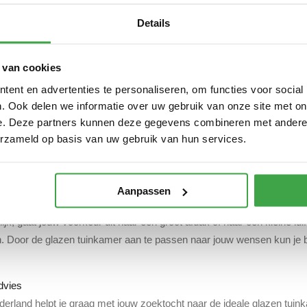
Details
 van cookies
ent en advertenties te personaliseren, om functies voor social
mer: binnen wordt buiten!
. Ook delen we informatie over uw gebruik van onze site met on
n tuinkamer creëer je extra woonruimte en geniet je binnen optimaal 
e. Deze partners kunnen deze gegevens combineren met andere i
 gecreëerd, welke bescherming biedt tegen regen, wind en kou. Tuinb
erzameld op basis van uw gebruik van hun services.
 serres. Iedere tuinkamer leveren we volledig op maat en naar uw p
lledig naar wens samen te stellen!
Aanpassen
 glazen tuinkamer van Tuinbeurs Nederland geniet je het hele jaar d
lijk, gaat jouw voorkeur uit naar een groot afdak of naar een kleine lu
. Door de glazen tuinkamer aan te passen naar jouw wensen kun je b
advies
erland helpt je graag met jouw zoektocht naar de ideale glazen tuink