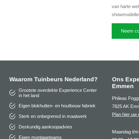
van harte we
showmodellen
Neem co
Waarom Tuinbeurs Nederland?
Ons Expe
Emmen
Grootste overdekte Experience Center
in het land
Phileas Fogg
Eigen blokhutten- en houtbouw fabriek
7825 AK Em
Plan hier uw 
Sterk en onbegrensd in maatwerk
Deskundig aankoopadvies
Maandag t/m 
Eigen montageteams