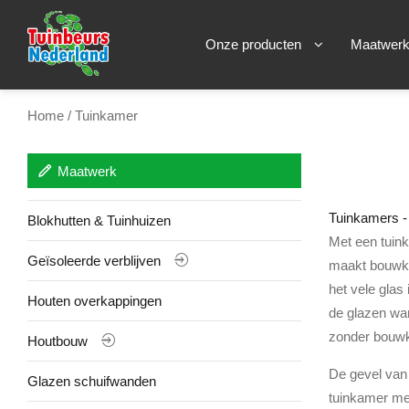
Onze producten
Maatwer
Home
/ Tuinkamer
Maatwerk
Tuinkamers -
Blokhutten & Tuinhuizen
Met een tuink
Geïsoleerde verblijven
maakt bouwkun
het vele glas
Houten overkappingen
de glazen wa
zonder bouwk
Houtbouw
De gevel van 
Glazen schuifwanden
tuinkamer met