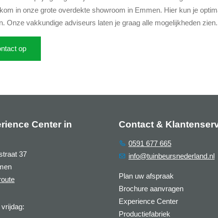
lkom in onze grote overdekte showroom in Emmen. Hier kun je optima
. Onze vakkundige adviseurs laten je graag alle mogelijkheden zie
ntact op
rience Center in
Contact & Klantenser
0591 677 665
straat 37
info@tuinbeursnederland.nl
men
Plan uw afspraak
route
Brochure aanvragen
Experience Center
vrijdag:
Productiefabriek