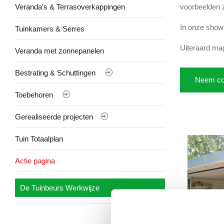
Veranda's & Terrasoverkappingen
voorbeelden 
In onze show
Tuinkamers & Serres
Uiteraard mag
Veranda met zonnepanelen
Bestrating & Schuttingen
Neem co
Toebehoren
Gerealiseerde projecten
Tuin Totaalplan
Actie pagina
De Tuinbeurs Werkwijze