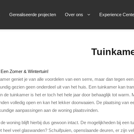
k
Gerealiseerde projecten
Over ons
Experience Cente
Tuinkame
 Een Zomer & Wintertuin!
amer geniet je van alle voordelen van een serre, maar dan tegen een 
dig gezien geen onderdeel uit van het huis. Een tuinkamer kan trans
 in de tuinkamer is het er toch het hele jaar door behaaglijk tot war
nden volledig open en kan het lekker doorwaaien. De plaatsing van e
undige aanpassingen aan de woning plaatsvinden.
de woning blijft hierbij dus gewoon intact. De mogelijkheden bij een 
 heel veel glaswanden? Schuifpuien, openslaande deuren, er zijn vel