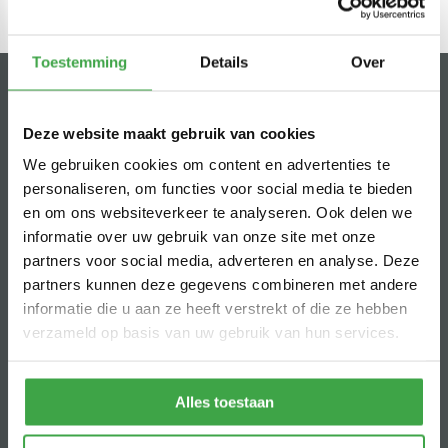
Toestemming
Details
Over
Waarom Tuinbeurs Nederland?
Deze website maakt gebruik van cookies
Wij zijn al ruim 25 jaar dé specialist in het maken van
We gebruiken cookies om content en advertenties te
(geïsoleerde) buitenverblijven, van blokhutten tot
personaliseren, om functies voor social media te bieden
mantelzorgwoningen. Door het hebben van een eigen
en om ons websiteverkeer te analyseren. Ook delen we
Nederlandse productiefabriek zijn wij niet afhankelijk van andere
informatie over uw gebruik van onze site met onze
partijen en staan wij voor onze eigen kwaliteit. Wij hebben een
partners voor social media, adverteren en analyse. Deze
breed assortiment tuinkamers, blokhutten, tuinhuizen,
partners kunnen deze gegevens combineren met andere
houtbouw, moduhout, overkappingen, veranda's, chalets,
informatie die u aan ze heeft verstrekt of die ze hebben
glaswanden, serres, recreatiewoningen, bestrating, schuttingen,
verzameld op basis van uw gebruik van hun services.
totaalplannen en meer.
Grootste overdekte Experience Center in het land
Alles toestaan
Eigen blokhutten- en houtbouw fabriek