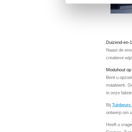
Duizend-en-1
Naast de enor
creatieve wij
Moduhout op
Bent u opzoek
maatwerk. Gee
in onze fabr
Bij
Tuinbeurs
ontwerp om uw
Heeft u vrage