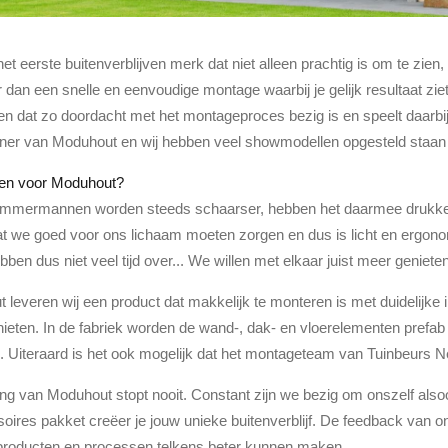
et eerste buitenverblijven merk dat niet alleen prachtig is om te zi
 dan een snelle en eenvoudige montage waarbij je gelijk resultaat zie
ven dat zo doordacht met het montageproces bezig is en speelt daarbij
ner van Moduhout en wij hebben veel showmodellen opgesteld staa
en voor Moduhout?
immermannen worden steeds schaarser, hebben het daarmee drukker
dat we goed voor ons lichaam moeten zorgen en dus is licht en ergono
ben dus niet veel tijd over... We willen met elkaar juist meer genie
leveren wij een product dat makkelijk te monteren is met duidelijke i
ieten. In de fabriek worden de wand-, dak- en vloerelementen prefab
. Uiteraard is het ook mogelijk dat het montageteam van Tuinbeurs Ned
ng van Moduhout stopt nooit. Constant zijn we bezig om onszelf also
oires pakket creëer je jouw unieke buitenverblijf. De feedback van 
producten en processen telkens beter kunnen maken.