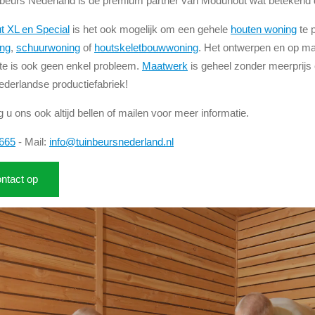
eurs Nederland is dé premium partner van Moduhout wat betekend d
 XL en Special
is het ook mogelijk om een gehele
houten woning
te 
ing
,
schuurwoning
of
houtskeletbouwwoning
. Het ontwerpen en op maa
te is ook geen enkel probleem.
Maatwerk
is geheel zonder meerprijs 
ederlandse productiefabriek!
 u ons ook altijd bellen of mailen voor meer informatie.
665
- Mail:
info@tuinbeursnederland.nl
ntact op