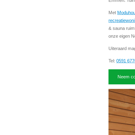
Emmen. Tuinb
Met
Moduhout
recreatiewon
& sauna ruim
onze eigen N
Uiteraard mag
Tel:
0591 677
Neem co