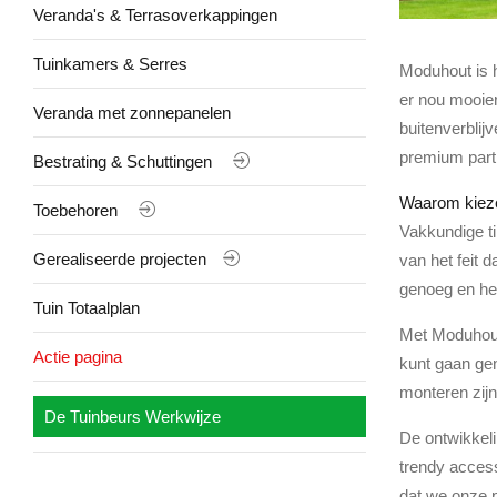
Veranda's & Terrasoverkappingen
Tuinkamers & Serres
Moduhout is h
er nou mooier
Veranda met zonnepanelen
buitenverblij
premium part
Bestrating & Schuttingen
Waarom kiez
Toebehoren
Vakkundige t
Gerealiseerde projecten
van het feit 
genoeg en heb
Tuin Totaalplan
Met Moduhout 
Actie pagina
kunt gaan gen
monteren zijn
De Tuinbeurs Werkwijze
De ontwikkeli
trendy access
dat we onze 